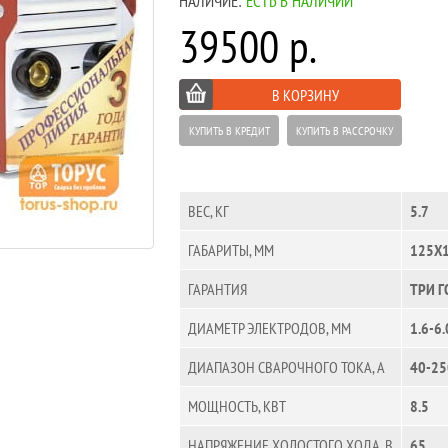
НАЛИЧИЕ:
ЕСТЬ В НАЛИЧИИ
39500 р.
В КОРЗИНУ
КУПИТЬ В КРЕДИТ
КУПИТЬ В РАССРОЧКУ
ВЕС, КГ
5.7
ГАБАРИТЫ, ММ
125Х
ГАРАНТИЯ
ТРИ Г
ДИАМЕТР ЭЛЕКТРОДОВ, ММ
1.6-6.
ДИАПАЗОН СВАРОЧНОГО ТОКА, А
40-25
МОЩНОСТЬ, КВТ
8.5
НАПРЯЖЕНИЕ ХОЛОСТОГО ХОДА, В
65