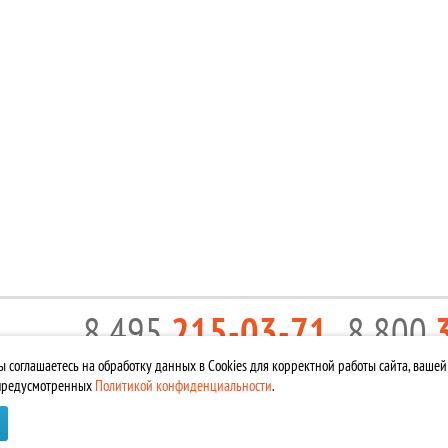
8 495
215-03-71
8 800
КАРТА САЙТА
EMAIL:
INFO@TORUS-SHOP.RU
10:00 — 20:00
П
вы соглашаетесь на обработку данных в Cookies для корректной работы сайта, ваше
 ЗАЩИЩЕНЫ
 предусмотренных
Политикой конфиденциальности
.