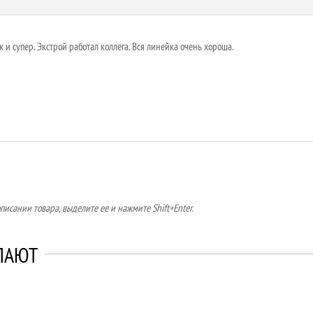
 и супер. Экстрой работал коллега. Вся линейка очень хороша.
исании товара, выделите ее и нажмите Shift+Enter.
ПАЮТ