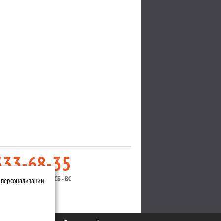
333-68-35
Н - ПТ
| 10:00 — 18:00
СБ - ВС
й персонализации