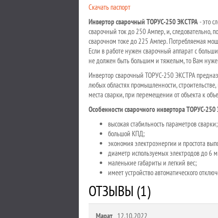
Cкачать паспорт
Инвертор сварочный ТОРУС-250 ЭКСТРА
- это 
сварочный ток до 250 Ампер, и, следовательно,
сварочном токе до 225 Ампер. Потребляемая мощ
Если в работе нужен сварочный аппарат с больш
не должен быть большим и тяжелым, то Вам нуж
Инвертор сварочный ТОРУС-250 ЭКСТРА предназн
любых областях промышленности, строительстве, 
места сварки, при перемещении от объекта к объ
Особенности сварочного инвертора ТОРУС-250
высокая стабильность параметров сварки;
большой КПД;
экономия электроэнергии и простота вып
диаметр используемых электродов до 6 м
маленькие габариты и легкий вес;
имеет устройство автоматического отключ
ОТЗЫВЫ (1)
Марат
12.10.2022