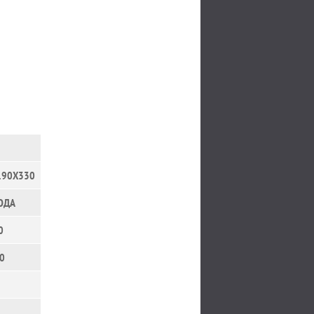
190Х330
ОДА
0
0