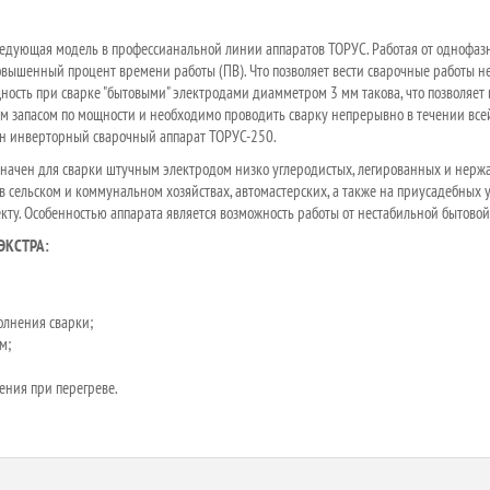
следующая модель в профессианальной линии аппаратов ТОРУС. Работая от однофа
 повышенный процент времени работы (ПВ). Что позволяет вести сварочные работы 
ность при сварке "бытовыми" электродами диамметром 3 мм такова, что позволяет
им запасом по мощности и необходимо проводить сварку непрерывно в течении все
ен инверторный сварочный аппарат ТОРУС-250.
ачен для сварки штучным электродом низко углеродистых, легированных и нержа
в сельском и коммунальном хозяйствах, автомастерских, а также на приусадебных у
екту. Особенностью аппарата является возможность работы от нестабильной бытовой
 ЭКСТРА:
олнения сварки;
м;
ения при перегреве.